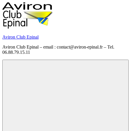
Skip
to
content
Aviron Club Epinal
Aviron Club Epinal – email : contact@aviron-epinal.fr – Tel.
06.88.79.15.11
Menu