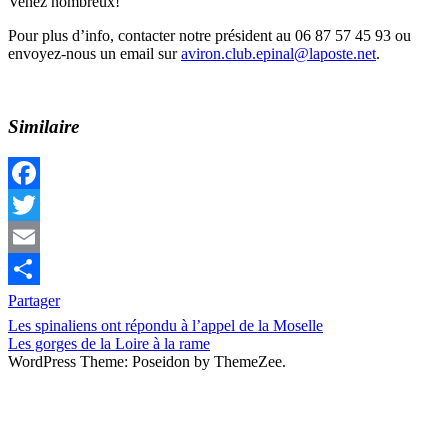
Venez nombreux!
Pour plus d’info, contacter notre président au 06 87 57 45 93 ou
envoyez-nous un email sur
aviron.club.epinal@laposte.net
.
Similaire
Facebook
Twitter
Email
Partager
Navigation
Previous
A
Les spinaliens ont répondu à l’appel de la Moselle
Post:
Next
noter
Les gorges de la Loire à la rame
de
Post:
WordPress Theme: Poseidon by ThemeZee.
l’article