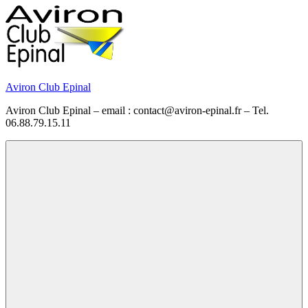
Skip
to
content
Aviron Club Epinal
Aviron Club Epinal – email : contact@aviron-epinal.fr – Tel.
06.88.79.15.11
Menu