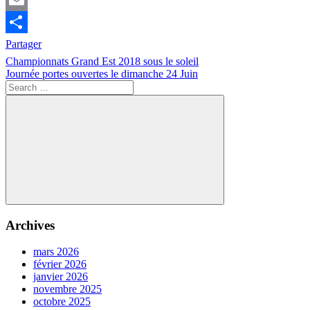
Email
Partager
Navigation
Previous
Loisir
Championnats Grand Est 2018 sous le soleil
Post:
Next
Journée portes ouvertes le dimanche 24 Juin
de
Post:
Search
l’article
for:
Search
Archives
mars 2026
février 2026
janvier 2026
novembre 2025
octobre 2025