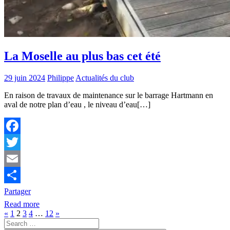
La Moselle au plus bas cet été
29 juin 2024
Philippe
Actualités du club
En raison de travaux de maintenance sur le barrage Hartmann en
aval de notre plan d’eau , le niveau d’eau[…]
Facebook
Twitter
Email
Partager
Read more
Pagination
Previous
Next
«
1
2
3
4
…
12
»
Search
Posts
Posts
des