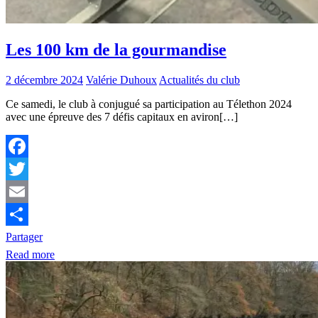
Les 100 km de la gourmandise
2 décembre 2024
Valérie Duhoux
Actualités du club
Ce samedi, le club à conjugué sa participation au Télethon 2024
avec une épreuve des 7 défis capitaux en aviron[…]
Facebook
Twitter
Email
Partager
Read more