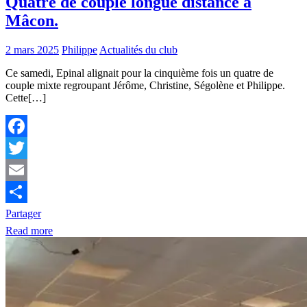
Quatre de couple longue distance à
Mâcon.
2 mars 2025
Philippe
Actualités du club
Ce samedi, Epinal alignait pour la cinquième fois un quatre de
couple mixte regroupant Jérôme, Christine, Ségolène et Philippe.
Cette[…]
Facebook
Twitter
Email
Partager
Read more