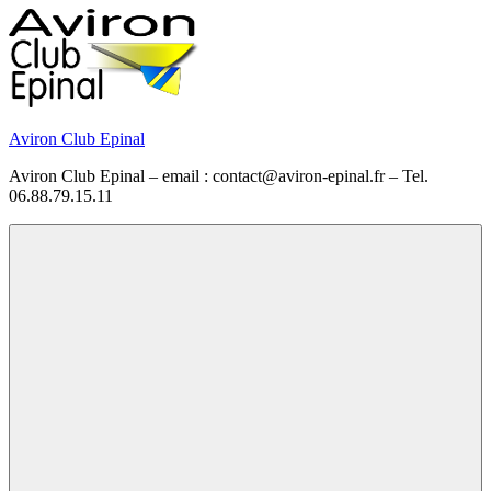
Skip
to
content
Aviron Club Epinal
Aviron Club Epinal – email : contact@aviron-epinal.fr – Tel.
06.88.79.15.11
Menu