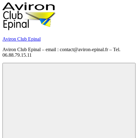
Skip
to
content
Aviron Club Epinal
Aviron Club Epinal – email : contact@aviron-epinal.fr – Tel.
06.88.79.15.11
Menu