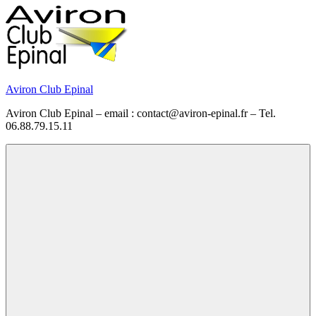
Skip
to
content
Aviron Club Epinal
Aviron Club Epinal – email : contact@aviron-epinal.fr – Tel.
06.88.79.15.11
Menu