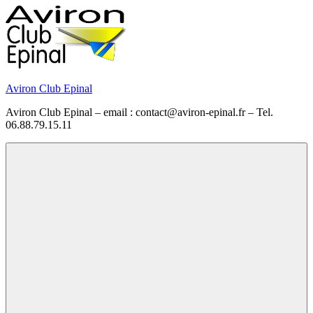
Skip
to
content
Aviron Club Epinal
Aviron Club Epinal – email : contact@aviron-epinal.fr – Tel.
06.88.79.15.11
Menu