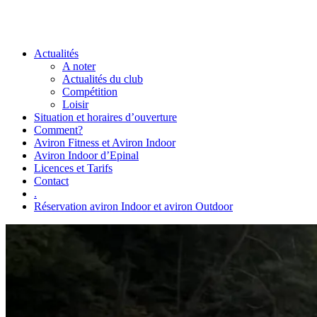
Actualités
A noter
Actualités du club
Compétition
Loisir
Situation et horaires d’ouverture
Comment?
Aviron Fitness et Aviron Indoor
Aviron Indoor d’Epinal
Licences et Tarifs
Contact
.
Réservation aviron Indoor et aviron Outdoor