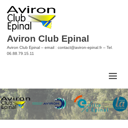
Skip
to
content
Aviron Club Epinal
Aviron Club Epinal – email : contact@aviron-epinal.fr – Tel.
06.88.79.15.11
MENU