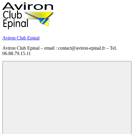
Skip
to
content
Aviron Club Epinal
Aviron Club Epinal – email : contact@aviron-epinal.fr – Tel.
06.88.79.15.11
Menu