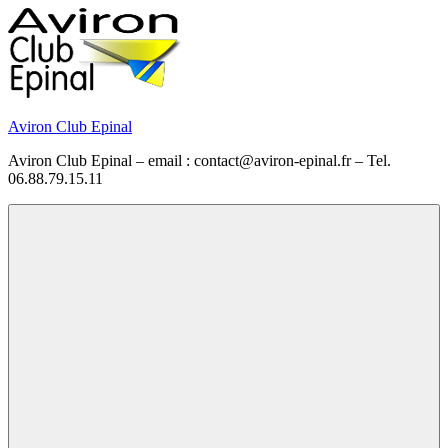
Skip
to
content
Aviron Club Epinal
Aviron Club Epinal – email : contact@aviron-epinal.fr – Tel.
06.88.79.15.11
Menu