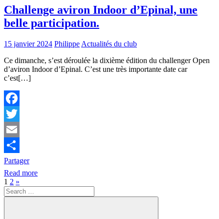
Challenge aviron Indoor d’Epinal, une
belle participation.
15 janvier 2024
Philippe
Actualités du club
Ce dimanche, s’est déroulée la dixième édition du challenger Open
d’aviron Indoor d’Epinal. C’est une très importante date car
c’est[…]
Facebook
Twitter
Email
Partager
Read more
Pagination
Next
1
2
»
Search
Posts
des
for:
publications