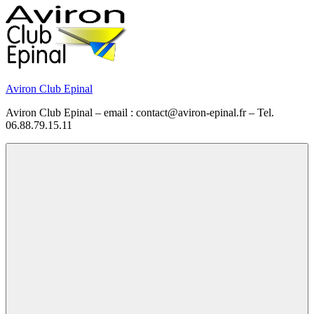
Skip
to
content
Aviron Club Epinal
Aviron Club Epinal – email : contact@aviron-epinal.fr – Tel.
06.88.79.15.11
Menu