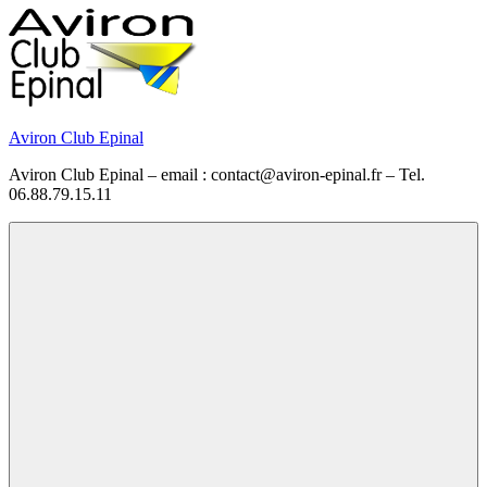
Skip
to
content
Aviron Club Epinal
Aviron Club Epinal – email : contact@aviron-epinal.fr – Tel.
06.88.79.15.11
Menu