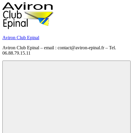
Skip
to
content
Aviron Club Epinal
Aviron Club Epinal – email : contact@aviron-epinal.fr – Tel.
06.88.79.15.11
Menu