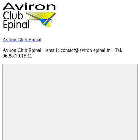
Skip
to
content
Aviron Club Epinal
Aviron Club Epinal – email : contact@aviron-epinal.fr – Tel.
06.88.79.15.11
Menu