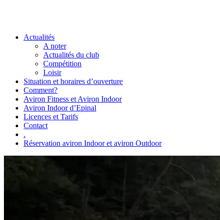
Actualités
A noter
Actualités du club
Compétition
Loisir
Situation et horaires d’ouverture
Comment?
Aviron Fitness et Aviron Indoor
Aviron Indoor d’Epinal
Licences et Tarifs
Contact
.
Réservation aviron Indoor et aviron Outdoor