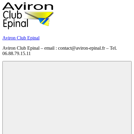
Skip
to
content
Aviron Club Epinal
Aviron Club Epinal – email : contact@aviron-epinal.fr – Tel.
06.88.79.15.11
Menu