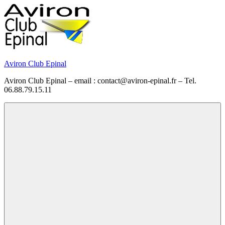
Skip
to
content
Aviron Club Epinal
Aviron Club Epinal – email : contact@aviron-epinal.fr – Tel.
06.88.79.15.11
Menu