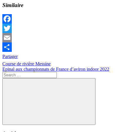
Similaire
Facebook
Twitter
Email
Partager
Navigation
Previous
Actualités
Course de rivière Messine
Compétition
Indoor
Post:
Next
Epinal aux championnats de France d’aviron indoor 2022
de
Post:
Search
l’article
for:
Search