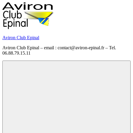
Skip
to
content
Aviron Club Epinal
Aviron Club Epinal – email : contact@aviron-epinal.fr – Tel.
06.88.79.15.11
Menu