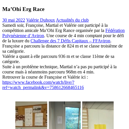
Ma’Ohi Erg Race
30 mai 2022
Valérie Duhoux
Actualités du club
Samedi soir, Françoise, Martial et Valérie ont participé à la
compétition amicale Ma’Ohi Erg Rance organisée par la
Fédération
Polynésienne d’Aviron
. Une course de 4 min comptant pour le défi
de la luxure du
Challenge des 7 Défis Capitaux – FFAviron
.
Françoise a parcouru la distance de 824 m et se classe troisième de
sa catégorie.
Valérie a quant à elle parcouru 936 m et se classe 11ème de sa
catégorie.
Suite à un problème technique, Martial n’a pas pu participé à la
course mais à néanmoins parcouru 968m en 4 min.
Retrouver la course de Françoise et Valérie ici :
https://www.facebook.com/watch/live/?
ref=watch_permalink&v=758612668465116