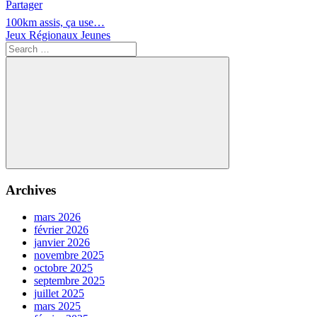
Partager
Navigation
Previous
Compétition
100km assis, ça use…
Indoor
Post:
Next
Jeux Régionaux Jeunes
de
Post:
Search
l’article
for:
Search
Archives
mars 2026
février 2026
janvier 2026
novembre 2025
octobre 2025
septembre 2025
juillet 2025
mars 2025