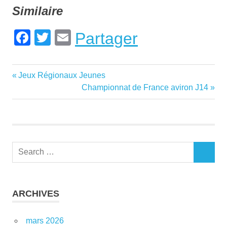
Similaire
Facebook
Twitter
Email
Partager
Loisir
Previous
Jeux Régionaux Jeunes
Navigation
randonnée
Post:
Next
Championnat de France aviron J14
de
Post:
l’article
Search
SEARCH
for:
ARCHIVES
mars 2026