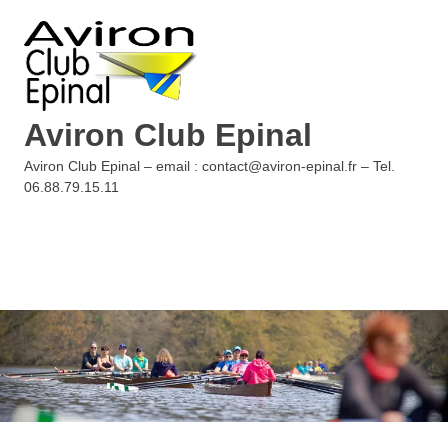
Skip
to
content
Aviron Club Epinal
Aviron Club Epinal – email : contact@aviron-epinal.fr – Tel.
06.88.79.15.11
MENU