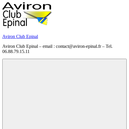
Skip
to
content
Aviron Club Epinal
Aviron Club Epinal – email : contact@aviron-epinal.fr – Tel.
06.88.79.15.11
Menu