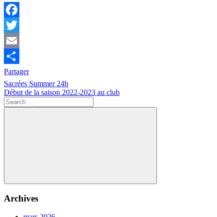
Facebook
Twitter
Email
Partager
Navigation
Previous
Compétition
Sacrées Summer 24h
Post:
Next
Début de la saison 2022-2023 au club
de
Post:
Search
l’article
for:
Search
Archives
mars 2026