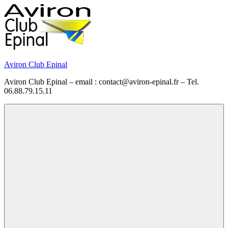
Skip
to
content
Aviron Club Epinal
Aviron Club Epinal – email : contact@aviron-epinal.fr – Tel.
06.88.79.15.11
Menu