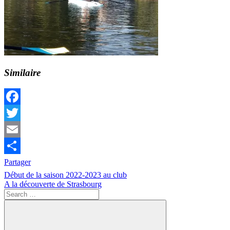
Similaire
Facebook
Twitter
Email
Partager
Navigation
Previous
Début de la saison 2022-2023 au club
Post:
Next
A la découverte de Strasbourg
de
Post:
Search
l’article
for: