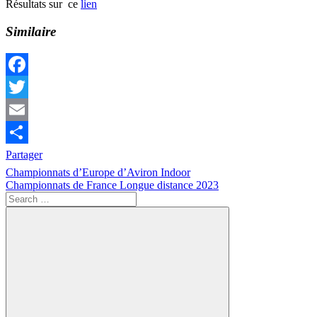
Résultats sur ce
lien
Similaire
Facebook
Twitter
Email
Partager
Navigation
Previous
Actualités
Championnats d’Europe d’Aviron Indoor
Compétition
Indoor
Post:
Next
Championnats de France Longue distance 2023
de
Post:
Search
l’article
for: