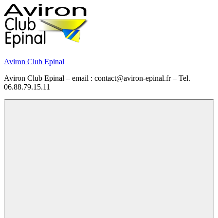
Skip
to
content
Aviron Club Epinal
Aviron Club Epinal – email : contact@aviron-epinal.fr – Tel.
06.88.79.15.11
Menu