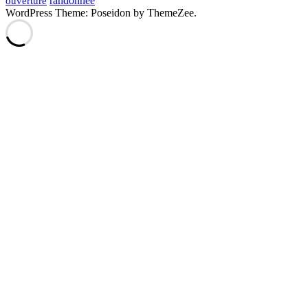
randonnée
ouverture
WordPress Theme: Poseidon by ThemeZee.