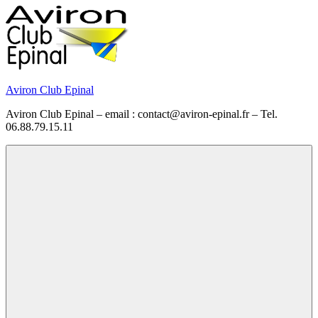
Skip
to
content
Aviron Club Epinal
Aviron Club Epinal – email : contact@aviron-epinal.fr – Tel.
06.88.79.15.11
Menu