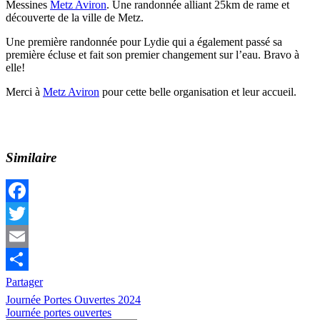
Messines
Metz Aviron
. Une randonnée alliant 25km de rame et
découverte de la ville de Metz.
Une première randonnée pour Lydie qui a également passé sa
première écluse et fait son premier changement sur l’eau. Bravo à
elle!
Merci à
Metz Aviron
pour cette belle organisation et leur accueil.
Similaire
Facebook
Twitter
Email
Partager
Navigation
Previous
Loisir
Journée Portes Ouvertes 2024
Post:
Next
randonnée
Journée portes ouvertes