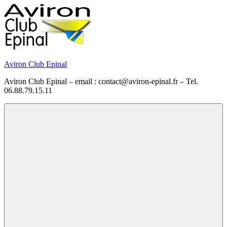
Skip
to
content
Aviron Club Epinal
Aviron Club Epinal – email : contact@aviron-epinal.fr – Tel.
06.88.79.15.11
Menu