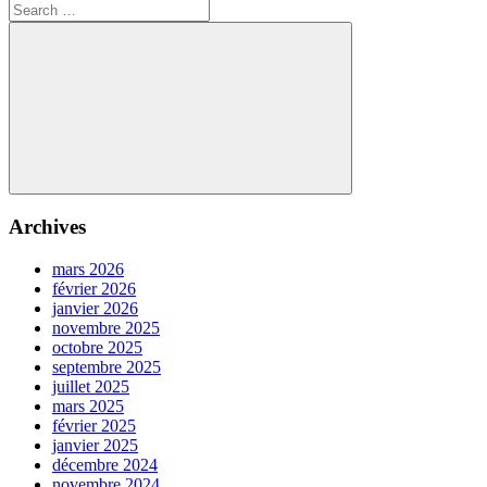
de
Post:
Search
l’article
for:
Search
Archives
mars 2026
février 2026
janvier 2026
novembre 2025
octobre 2025
septembre 2025
juillet 2025
mars 2025
février 2025
janvier 2025
décembre 2024
novembre 2024