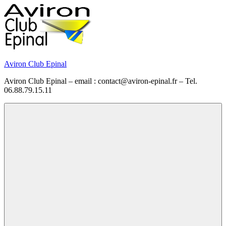
Skip
to
content
Aviron Club Epinal
Aviron Club Epinal – email : contact@aviron-epinal.fr – Tel.
06.88.79.15.11
Menu