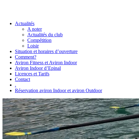
Actualités
A noter
Actualités du club
Compétition
Loisir
Situation et horaires d’ouverture
Comment?
Aviron Fitness et Aviron Indoor
Aviron Indoor d’Epinal
Licences et Tarifs
Contact
.
Réservation aviron Indoor et aviron Outdoor