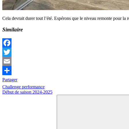
Cela devrait durer tout l’été. Espérons que le niveau remonte pour la 
Similaire
Facebook
Twitter
Email
Partager
Navigation
Previous
A
Challenge performance
Post:
Next
noter
Début de saison 2024-2025
Actualités
de
Post:
Search
l’article
for: