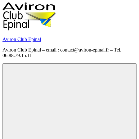
Skip
to
content
Aviron Club Epinal
Aviron Club Epinal – email : contact@aviron-epinal.fr – Tel.
06.88.79.15.11
Menu