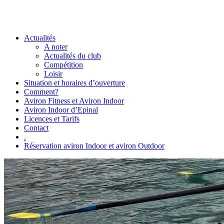
Actualités
A noter
Actualités du club
Compétition
Loisir
Situation et horaires d’ouverture
Comment?
Aviron Fitness et Aviron Indoor
Aviron Indoor d’Epinal
Licences et Tarifs
Contact
.
Réservation aviron Indoor et aviron Outdoor