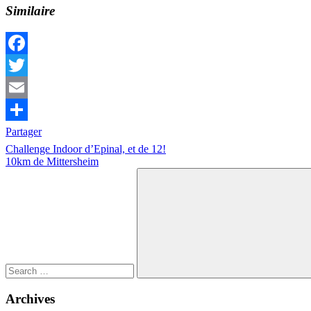
Similaire
Facebook
Twitter
Email
Partager
Navigation
Previous
Challenge Indoor d’Epinal, et de 12!
Post:
Next
10km de Mittersheim
de
Post:
Search
l’article
for:
Search
Archives