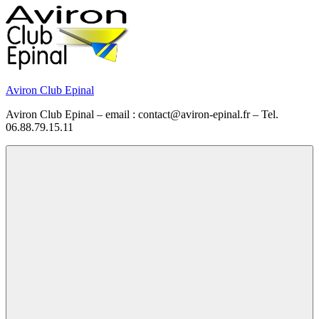
Skip
to
content
Aviron Club Epinal
Aviron Club Epinal – email : contact@aviron-epinal.fr – Tel.
06.88.79.15.11
Menu