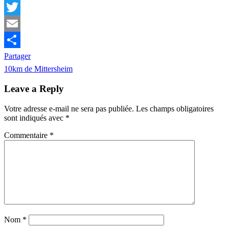
Facebook
Twitter
Email
Partager
Navigation
Previous
10km de Mittersheim
Post:
de
Leave a Reply
l’article
Votre adresse e-mail ne sera pas publiée.
Les champs obligatoires
sont indiqués avec
*
Commentaire
*
Nom
*