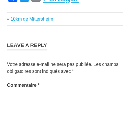
Previous
10km de Mittersheim
Navigation
Post:
de
l’article
LEAVE A REPLY
Votre adresse e-mail ne sera pas publiée.
Les champs
obligatoires sont indiqués avec
*
Commentaire
*