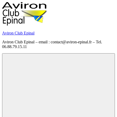
Skip
to
content
Aviron Club Epinal
Aviron Club Epinal – email : contact@aviron-epinal.fr – Tel.
06.88.79.15.11
Menu