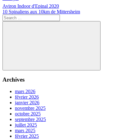
Navigation
Previous
Actualités
Aviron Indoor d'Epinal 2020
Post:
Next
10 Spinaliens aux 10km de Mittersheim
de
Post:
Search
l’article
for:
Search
Archives
mars 2026
février 2026
janvier 2026
novembre 2025
octobre 2025
septembre 2025
juillet 2025
mars 2025
février 2025