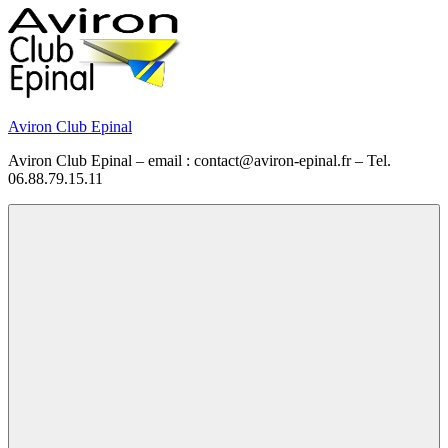
Skip
to
content
Aviron Club Epinal
Aviron Club Epinal – email : contact@aviron-epinal.fr – Tel.
06.88.79.15.11
Menu