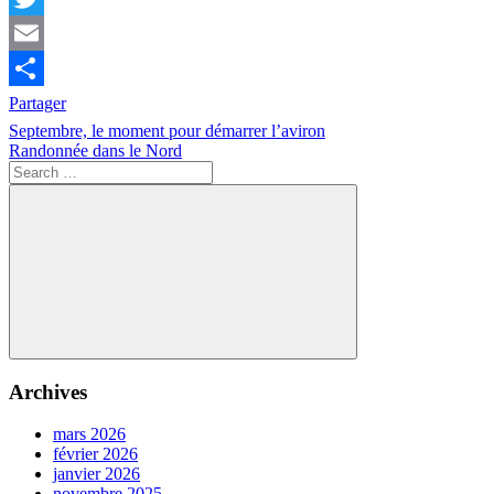
Twitter
Email
Partager
Navigation
Previous
Septembre, le moment pour démarrer l’aviron
Post:
Next
Randonnée dans le Nord
de
Post:
Search
l’article
for:
Search
Archives
mars 2026
février 2026
janvier 2026
novembre 2025