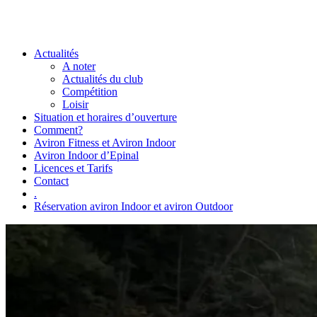
Actualités
A noter
Actualités du club
Compétition
Loisir
Situation et horaires d’ouverture
Comment?
Aviron Fitness et Aviron Indoor
Aviron Indoor d’Epinal
Licences et Tarifs
Contact
.
Réservation aviron Indoor et aviron Outdoor