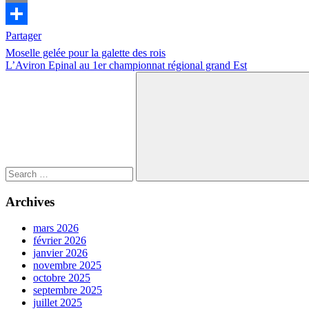
Email
Partager
Navigation
Previous
Compétition
Moselle gelée pour la galette des rois
Post:
Next
L’Aviron Epinal au 1er championnat régional grand Est
de
Post:
Search
l’article
for:
Search
Archives
mars 2026
février 2026
janvier 2026
novembre 2025
octobre 2025
septembre 2025
juillet 2025