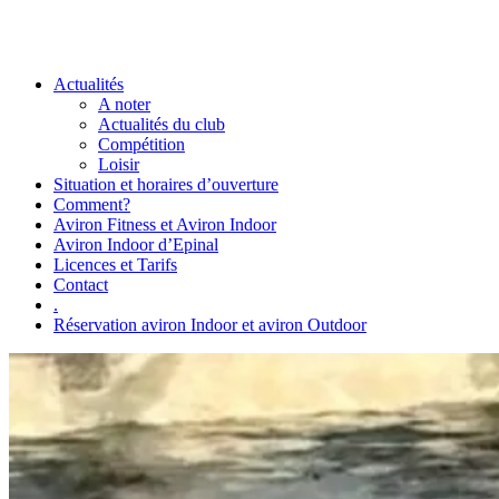
Actualités
A noter
Actualités du club
Compétition
Loisir
Situation et horaires d’ouverture
Comment?
Aviron Fitness et Aviron Indoor
Aviron Indoor d’Epinal
Licences et Tarifs
Contact
.
Réservation aviron Indoor et aviron Outdoor