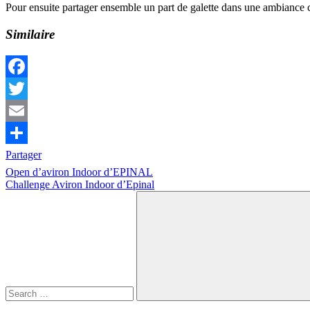
Pour ensuite partager ensemble un part de galette dans une ambiance 
Similaire
Facebook
Twitter
Email
Partager
Navigation
Previous
Loisir
Open d’aviron Indoor d’EPINAL
Post:
Next
Challenge Aviron Indoor d’Epinal
de
Post:
Search
l’article
for:
Search