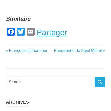
Similaire
Facebook
Twitter
Email
Partager
Previous
Next
Françoise à l’honneur
Randonnée de Saint Mihiel
Navigation
Post:
Post:
de
l’article
Search
SEARCH
for:
ARCHIVES