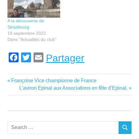
A la découverte de
Strasbourg
18 septembre 2022
Dans "Actualités du club"
Facebook
Twitter
Email
Partager
Loisir
Previous
Françoise Vice championne de France
Navigation
randonnée
Post:
Next
L’aviron Epinal aux Associations en fête d’Epinal.
de
Post:
l’article
Search
SEARCH
for: