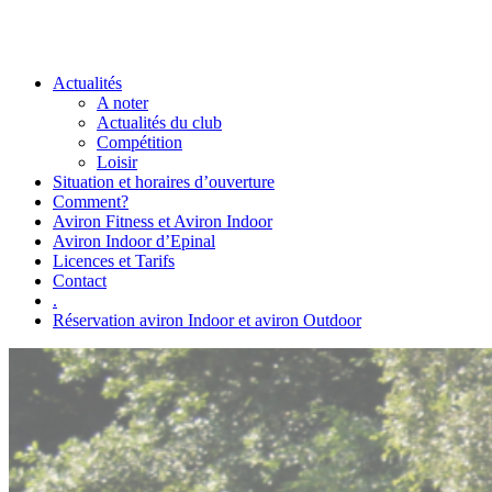
Actualités
A noter
Actualités du club
Compétition
Loisir
Situation et horaires d’ouverture
Comment?
Aviron Fitness et Aviron Indoor
Aviron Indoor d’Epinal
Licences et Tarifs
Contact
.
Réservation aviron Indoor et aviron Outdoor